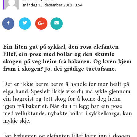
måndag 13. desember 2010 13.54
Ein liten gut på sykkel, den rosa elefanten
Ellef, ein pose med bollar og den skumle
skogen på veg heim frå bakaren. Og kven kjem
fram i skogen? Jo, dei grådige tuetufsane.
Det er ikkje berre berre å handle for mor heilt på
eiga hand. Spesielt ikkje viss du må sykle gjennom
ein høgreist og tett skog for å kome deg heim
igjen frå bakeriet. Når du i tillegg har ein pose
med velluktande, nybakte bollar i sykkelkorga, kan
mykje skje.
Før lysluggen og elefanten Ellef kjem inn i skogen,