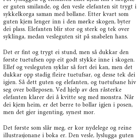
er guten smilande, og den vesle elefanten sit trygt i
sykkelkorga saman med bollane. Etter kvart som
guten kjem lenger inn i den mørke skogen, byter
dei plass. Elefanten blir stor og sterk og tek over
syklinga, medan vesleguten sit på snabelen hans.
Det er fint og trygt ei stund, men så dukkar den
første tuetufsen opp eit godt stykke inne i skogen.
Ellef og vesleguten syklar så fort dei kan, men det
dukkar opp stadig fleire tuetufsar, og desse tek dei
igjen. Så dett guten og elefanten, og tuetufsane hiv
seg over bolleposen. Ved hjelp av den råsterke
elefanten klarer dei å kvitte seg med monstra. Når
dei kjem heim, er det berre to bollar igjen i posen,
men det gjer ingenting, synest mor.
Det første som slår meg, er kor nydelege og reine
illustrasjonane i boka er. Den vesle, lyslugga guten