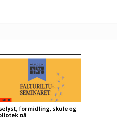
TURILTU
selyst, formidling, skule og
bliotek på