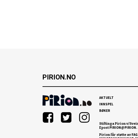
PIRION.NO
AKTUELT
INNSPEL
BØKER
Stiftinga Pirion v/Svei
PIRION@PIRION.
Epost
FAG
Pirion får støtte av