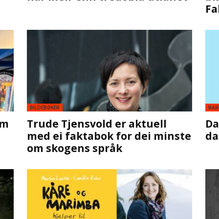
Fa
BILDEBØKER
BAR
om
Trude Tjensvold er aktuell
Da
med ei faktabok for dei minste
da
om skogens språk