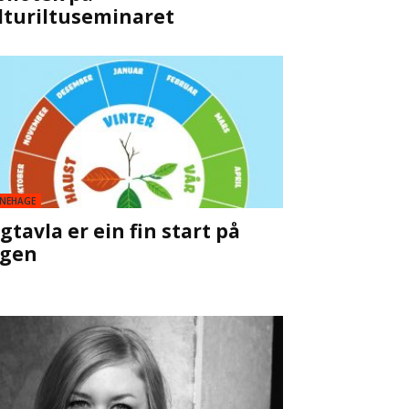
lturiltuseminaret
NEHAGE
gtavla er ein fin start på
gen