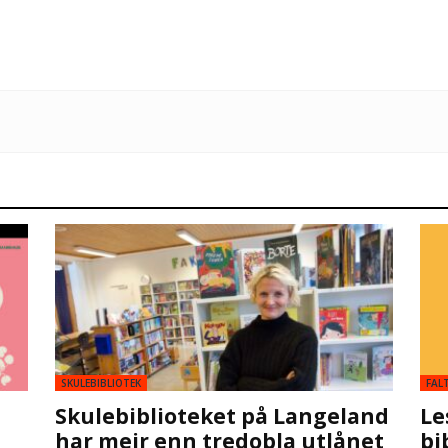
SKULEBIBLIOTEK
FAL
Skulebiblioteket på Langeland
Le
har meir enn tredobla utlånet
bi