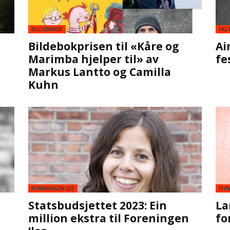
BILDEBØKER
FAL
Bildebokprisen til «Kåre og
Ai
Marimba hjelper til» av
fe
Markus Lantto og Camilla
Kuhn
FORENINGEN LES
NYN
Statsbudsjettet 2023: Ein
La
million ekstra til Foreningen
fo