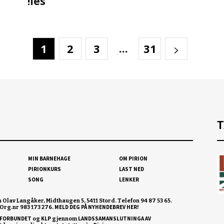
!les
...
1
2
3
31
T
MIN BARNEHAGE
OM PIRION
PIRIONKURS
LAST NED
SONG
LENKER
n Olav Langåker, Midthaugen 5, 5411 Stord. Telefon 94 87 53 65.
MELD DEG PÅ NYHENDEBREV HER!
Org.nr 983 173 276.
FORBUNDET
KLP
LANDSSAMANSLUTNINGA AV
og
gjennom