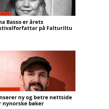
TURILTU
na Basso er årets
stivalforfattar på Falturiltu
ORSKSENTERET
nserer ny og betre nettside
r nynorske bøker