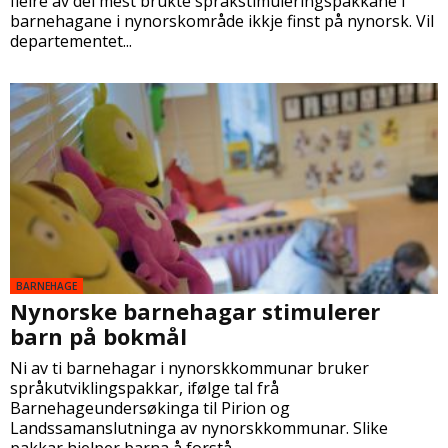
fleire av dei mest brukte språkstimuleringspakkane i
barnehagane i nynorskområde ikkje finst på nynorsk. Vil
departementet...
BARNEHAGE
Nynorske barnehagar stimulerer
barn på bokmål
Ni av ti barnehagar i nynorskkommunar bruker
språkutviklingspakkar, ifølge tal frå
Barnehageundersøkinga til Pirion og
Landssamanslutninga av nynorskkommunar. Slike