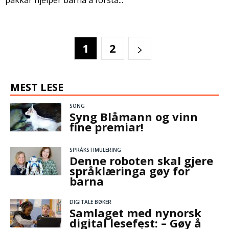
pakkar hjelper barna å forstå...
1
2
MEST LESE
SONG
Syng Blåmann og vinn
fine premiar!
SPRÅKSTIMULERING
Denne roboten skal gjere
språklæringa gøy for
barna
DIGITALE BØKER
Samlaget med nynorsk
digital lesefest: – Gøy å