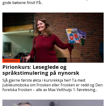
gode bøkene finst! På...
PIRIONKURS
Pirionkurs: Leseglede og
språkstimulering på nynorsk
Sjå gjerne første økta i kursrekkja her! Ta med:
Jubileumsboka om Frosken eller Frosken er redd og Den
forelska frosken – alle av Max Velthuijs 1. Førelesing...