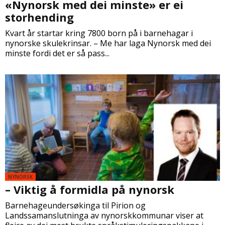
«Nynorsk med dei minste» er ei
storhending
Kvart år startar kring 7800 born på i barnehagar i
nynorske skulekrinsar. – Me har laga Nynorsk med dei
minste fordi det er så pass...
NYNORSK
– Viktig å formidla på nynorsk
Barnehageundersøkinga til Pirion og
Landssamanslutninga av nynorskkommunar viser at