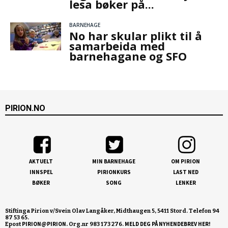
lesa bøker på...
BARNEHAGE
No har skular plikt til å
samarbeida med
barnehagane og SFO
PIRION.NO
AKTUELT
MIN BARNEHAGE
OM PIRION
INNSPEL
PIRIONKURS
LAST NED
BØKER
SONG
LENKER
Stiftinga Pirion v/Svein Olav Langåker, Midthaugen 5, 5411 Stord. Telefon 94
87 53 65.
PIRION@PIRION.
MELD DEG PÅ NYHENDEBREV HER!
Epost
Org.nr 983 173 276.