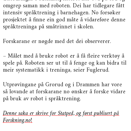
omgrep saman med roboten. Dei har tidlegare fått
intensiv språktrening i barnehagen. No forsøker
prosjektet å finne ein god måte å vidareføre denne
språktreninga på småtrinnet i skolen.
Forskarane er nøgde med det dei observerer.
– Målet med å bruke robot er å få fleire verktøy å
spele på. Roboten ser ut til å fenge og kan bidra til
meir systematikk i treninga, seier Fuglerud.
Utprøvingane på Grorud og i Drammen har vore
så lovande at forskarane no ønsker å forske vidare
på bruk av robot i språktrening.
Denne saka er skrive for Statped, og først publisert på
Forskning.no!