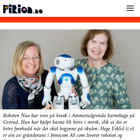
Roboten Nao har vore på besøk i Ammerudgrenda barnehage på
Grorud. Han har hjelpt barna bli betre i norsk, slik at dei er
betre førebudd når dei skal begynne på skulen. Hege Eiklid (t.v)
er ein av gründerane i Innocom AS som leverer roboten og