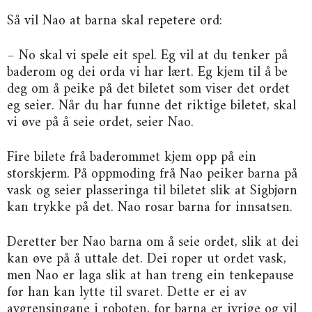
Så vil Nao at barna skal repetere ord:
– No skal vi spele eit spel. Eg vil at du tenker på
baderom og dei orda vi har lært. Eg kjem til å be
deg om å peike på det biletet som viser det ordet
eg seier. Når du har funne det riktige biletet, skal
vi øve på å seie ordet, seier Nao.
Fire bilete frå baderommet kjem opp på ein
storskjerm. På oppmoding frå Nao peiker barna på
vask og seier plasseringa til biletet slik at Sigbjørn
kan trykke på det. Nao rosar barna for innsatsen.
Deretter ber Nao barna om å seie ordet, slik at dei
kan øve på å uttale det. Dei roper ut ordet vask,
men Nao er laga slik at han treng ein tenkepause
før han kan lytte til svaret. Dette er ei av
avgrensingane i roboten, for barna er ivrige og vil