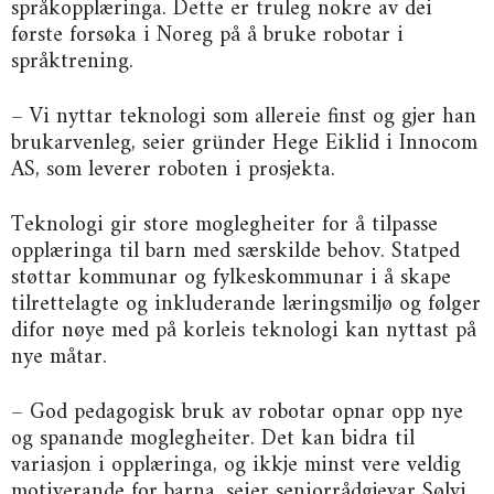
språkopplæringa. Dette er truleg nokre av dei
første forsøka i Noreg på å bruke robotar i
språktrening.
– Vi nyttar teknologi som allereie finst og gjer han
brukarvenleg, seier gründer Hege Eiklid i Innocom
AS, som leverer roboten i prosjekta.
Teknologi gir store moglegheiter for å tilpasse
opplæringa til barn med særskilde behov. Statped
støttar kommunar og fylkeskommunar i å skape
tilrettelagte og inkluderande læringsmiljø og følger
difor nøye med på korleis teknologi kan nyttast på
nye måtar.
– God pedagogisk bruk av robotar opnar opp nye
og spanande moglegheiter. Det kan bidra til
variasjon i opplæringa, og ikkje minst vere veldig
motiverande for barna, seier seniorrådgjevar Sølvi