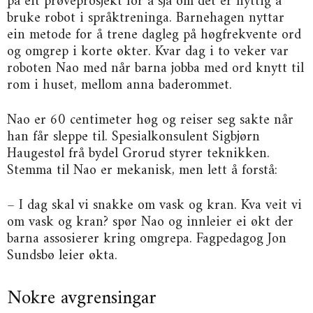
på eit prøveprosjekt for å sjå om det er nyttig å
bruke robot i språktreninga. Barnehagen nyttar
ein metode for å trene dagleg på høgfrekvente ord
og omgrep i korte økter. Kvar dag i to veker var
roboten Nao med når barna jobba med ord knytt til
rom i huset, mellom anna baderommet.
Nao er 60 centimeter høg og reiser seg sakte når
han får sleppe til. Spesialkonsulent Sigbjørn
Haugestøl frå bydel Grorud styrer teknikken.
Stemma til Nao er mekanisk, men lett å forstå:
– I dag skal vi snakke om vask og kran. Kva veit vi
om vask og kran? spør Nao og innleier ei økt der
barna assosierer kring omgrepa. Fagpedagog Jon
Sundsbø leier økta.
Nokre avgrensingar