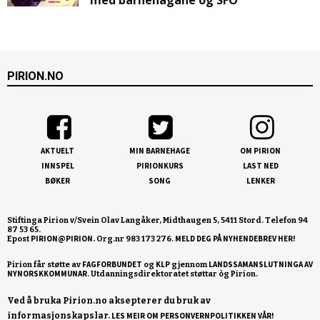
PIRION.NO
AKTUELT
MIN BARNEHAGE
OM PIRION
INNSPEL
PIRIONKURS
LAST NED
BØKER
SONG
LENKER
Stiftinga Pirion v/Svein Olav Langåker, Midthaugen 5, 5411 Stord. Telefon 94
87 53 65.
PIRION@PIRION.
MELD DEG PÅ NYHENDEBREV HER!
Epost
Org.nr 983 173 276.
FAGFORBUNDET
KLP
LANDSSAMANSLUTNINGA AV
Pirion får støtte av
og
gjennom
NYNORSKKOMMUNAR
Ved å bruka Pirion.no aksepterer du bruk av
informasjonskapslar.
LES MEIR OM PERSONVERNPOLITIKKEN VÅR!