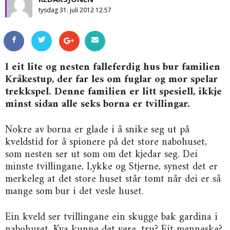
tysdag 31. juli 2012 12.57
I eit lite og nesten falleferdig hus bur familien
Kråkestup, der far les om fuglar og mor spelar
trekkspel. Denne familien er litt spesiell, ikkje
minst sidan alle seks borna er tvillingar.
Nokre av borna er glade i å snike seg ut på
kveldstid for å spionere på det store nabohuset,
som nesten ser ut som om det kjedar seg. Dei
minste tvillingane, Lykke og Stjerne, synest det er
merkeleg at det store huset står tomt når dei er så
mange som bur i det vesle huset.
Ein kveld ser tvillingane ein skugge bak gardina i
nabohuset. Kva kunne det vere, tru? Eit menneske?