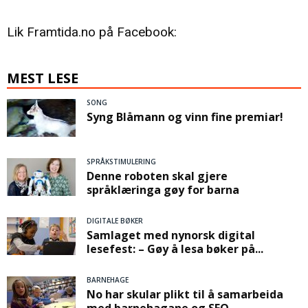
Lik Framtida.no på Facebook:
MEST LESE
SONG
Syng Blåmann og vinn fine premiar!
SPRÅKSTIMULERING
Denne roboten skal gjere
språklæringa gøy for barna
DIGITALE BØKER
Samlaget med nynorsk digital
lesefest: – Gøy å lesa bøker på...
BARNEHAGE
No har skular plikt til å samarbeida
med barnehagane og SFO