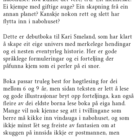
Ei kjempe med giftige auge? Ein skapning frå ein
annan planet? Kanskje nokon rett og slett har
flytta inn i nabohuset?
Dette er debutboka til Kari Smeland, som har klart
å skape eit eige univers med merkelege hendingar
og ei nesten eventyrleg historie. Her er gode
språklege formuleringar og ei forteljing der
påfunna kjem som ei perler på ei snor.
Boka passar truleg best for høgtlesing for dei
mellom 6 og 9 år, men sidan teksten er lett å lese
og gode illustrasjonar bryt opp forteljinga, kan også
fleire av dei eldste borna lese boka på eiga hand.
Mange vil nok kjenne seg att i tvillingane som
berre må kikke inn vindauga i nabohuset, og som
ikkje minst lèt seg freiste av fantasien om at
skuggen på innsida ikkje er postmannen, men