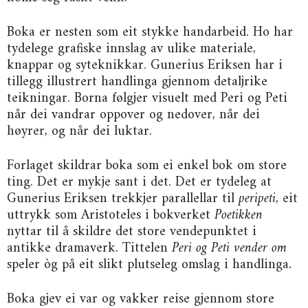
Boka er nesten som eit stykke handarbeid. Ho har
tydelege grafiske innslag av ulike materiale,
knappar og syteknikkar. Gunerius Eriksen har i
tillegg illustrert handlinga gjennom detaljrike
teikningar. Borna følgjer visuelt med Peri og Peti
når dei vandrar oppover og nedover, når dei
høyrer, og når dei luktar.
Forlaget skildrar boka som ei enkel bok om store
ting. Det er mykje sant i det. Det er tydeleg at
Gunerius Eriksen trekkjer parallellar til
peripeti
, eit
uttrykk som Aristoteles i bokverket
Poetikken
nyttar til å skildre det store vendepunktet i
antikke dramaverk. Tittelen
Peri og Peti vender om
speler òg på eit slikt plutseleg omslag i handlinga
.
Boka gjev ei var og vakker reise gjennom store