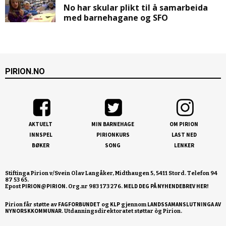
No har skular plikt til å samarbeida
med barnehagane og SFO
PIRION.NO
AKTUELT
MIN BARNEHAGE
OM PIRION
INNSPEL
PIRIONKURS
LAST NED
BØKER
SONG
LENKER
Stiftinga Pirion v/Svein Olav Langåker, Midthaugen 5, 5411 Stord. Telefon 94
87 53 65.
PIRION@PIRION.
MELD DEG PÅ NYHENDEBREV HER!
Epost
Org.nr 983 173 276.
FAGFORBUNDET
KLP
LANDSSAMANSLUTNINGA AV
Pirion får støtte av
og
gjennom
NYNORSKKOMMUNAR