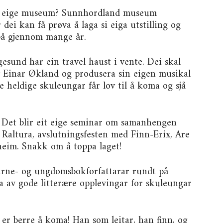
tt eige museum? Sunnhordland museum
 dei kan få prøva å laga si eiga utstilling og
 på gjennom mange år.
sund har ein travel haust i vente. Dei skal
v Einar Økland og produsera sin eigen musikal
 heldige skuleungar får lov til å koma og sjå
gt. Det blir eit eige seminar om samanhengen
 Raltura, avslutningsfesten med Finn-Erix, Are
eim. Snakk om å toppa laget!
 barne- og ungdomsbokforfattarar rundt på
ga av gode litterære opplevingar for skuleungar
t er berre å koma! Han som leitar, han finn, og