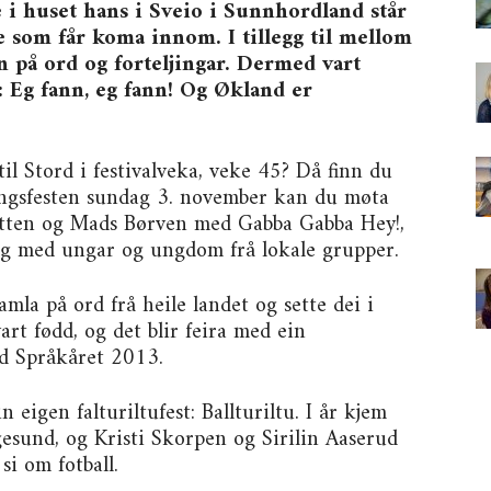
 i huset hans i Sveio i Sunnhordland står
ge som får koma innom. I tillegg til mellom
 på ord og forteljingar. Dermed vart
p: Eg fann, eg fann! Og Økland er
l Stord i festivalveka, veke 45? Då finn du
pningsfesten sundag 3. november kan du møta
ytten og Mads Børven med Gabba Gabba Hey!,
 og med ungar og ungdom frå lokale grupper.
mla på ord frå heile landet og sette dei i
art fødd, og det blir feira med ein
d Språkåret 2013.
n eigen falturiltufest: Ballturiltu. I år kjem
esund, og Kristi Skorpen og Sirilin Aaserud
si om fotball.