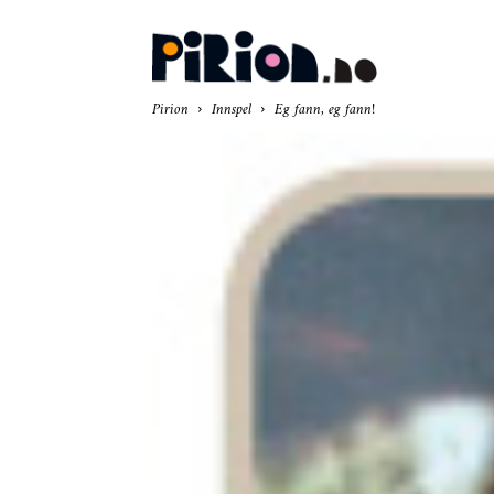
Pir
Pirion
Innspel
Eg fann, eg fann!