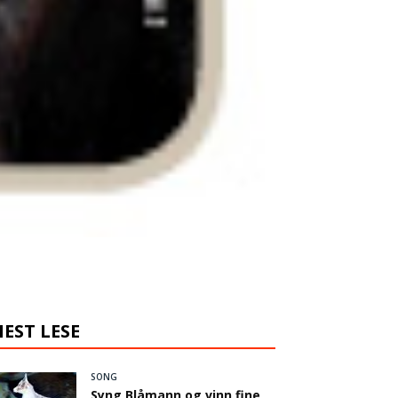
EST LESE
SONG
Syng Blåmann og vinn fine