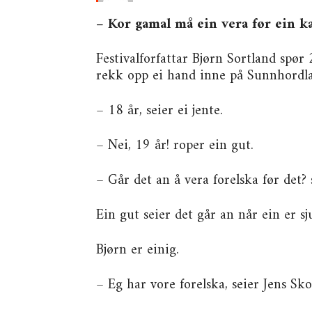
– Kor gamal må ein vera før ein ka
Festivalforfattar Bjørn Sortland spør
rekk opp ei hand inne på Sunnhord
– 18 år, seier ei jente.
– Nei, 19 år! roper ein gut.
– Går det an å vera forelska før det? 
Ein gut seier det går an når ein er sju
Bjørn er einig.
– Eg har vore forelska, seier Jens Sk