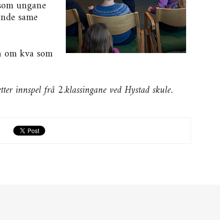
 som ungane
unde same
va om kva som
tter innspel frå 2.klassingane ved Hystad skule.