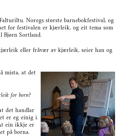
 Falturiltu. Noregs største barnebokfestival, og
t for festivalen er kjærleik, og eit tema som
l Bjørn Sortland.
jærleik eller fråvær av kjærleik, seier han og
å mista, at det
leik for born?
at det handlar
t er eg einig i.
t ein ikkje er
et på borna.