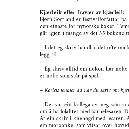
Kjærleik eller fråvær av kjærleik
Bjørn Sortland er festivalforfattar på
den einaste for nynorske bøker. Temae
går igjen i mange av dei 55 bøkene ti
– I det eg skriv handlar det ofte om k
legg til:
– Eg skriv alltid om nokon har noko 
er noko som står på spel.
– Korleis tenkjer du når du skriv om kjær
– Det var ein kollega av meg som sa 
om å ha lojalitet med barnelesaren. De
At ein skriv i knehøgd med lesaren. A
ein moroonkel som vitsar over hovud