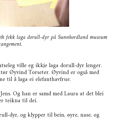
th fekk laga dorull-dyr på Sunnhordland museum
rrangement.
tseleg ville eg ikkje laga dorull-dyr lenger.
atør Øyvind Torseter. Øyvind er også med
ne til å laga ei elefanthavfrue.
 Jens. Og han er samd med Laura at det blei
 teikna til dei.
ll-dyr, og klypper til bein, øyre, nase, og