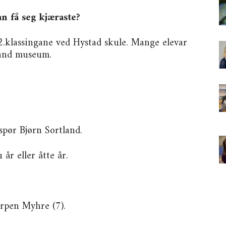
n få seg kjæraste?
 2.klassingane ved Hystad skule. Mange elevar
land museum.
spør Bjørn Sortland.
 år eller åtte år.
orpen Myhre (7).