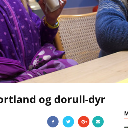
ortland og dorull-dyr
M