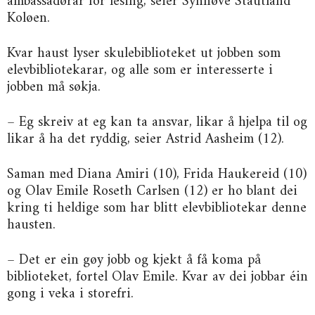
ambassadørar for lesing, seier Synnøve Stautland
Koløen.
Kvar haust lyser skulebiblioteket ut jobben som
elevbibliotekarar, og alle som er interesserte i
jobben må søkja.
– Eg skreiv at eg kan ta ansvar, likar å hjelpa til og
likar å ha det ryddig, seier Astrid Aasheim (12).
Saman med Diana Amiri (10), Frida Haukereid (10)
og Olav Emile Roseth Carlsen (12) er ho blant dei
kring ti heldige som har blitt elevbibliotekar denne
hausten.
– Det er ein gøy jobb og kjekt å få koma på
biblioteket, fortel Olav Emile. Kvar av dei jobbar éin
gong i veka i storefri.