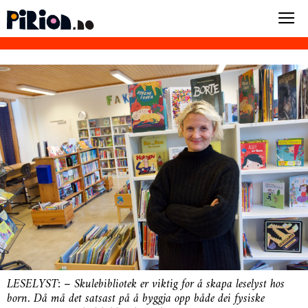
LESELYST: – Skulebibliotek er viktig for å skapa leselyst hos
born. Då må det satsast på å byggja opp både dei fysiske