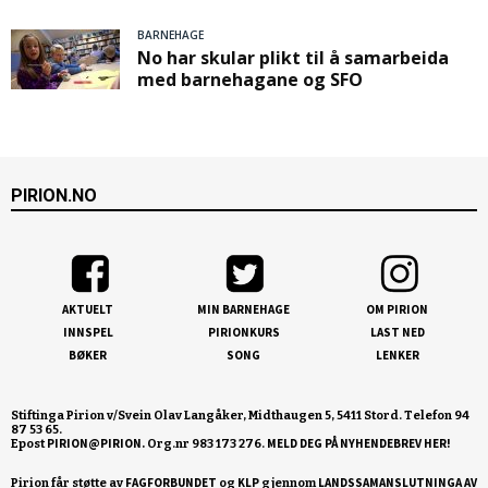
BARNEHAGE
No har skular plikt til å samarbeida
med barnehagane og SFO
PIRION.NO
AKTUELT
MIN BARNEHAGE
OM PIRION
INNSPEL
PIRIONKURS
LAST NED
BØKER
SONG
LENKER
Stiftinga Pirion v/Svein Olav Langåker, Midthaugen 5, 5411 Stord. Telefon 94
87 53 65.
PIRION@PIRION.
MELD DEG PÅ NYHENDEBREV HER!
Epost
Org.nr 983 173 276.
FAGFORBUNDET
KLP
LANDSSAMANSLUTNINGA AV
Pirion får støtte av
og
gjennom