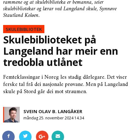
rammene og at skulebiblioteka er bemanna, seier
skulebibliotekar og lærar ved Langeland skule, Synnøve
Stautland Koløen.
SKULEBIBLIOTEK
Skulebiblioteket på
Langeland har meir enn
tredobla utlånet
Femteklassingar i Noreg les stadig dårlegare. Det viser
ferske tal frå dei nasjonale prøvane. Men på Langeland
skule på Stord går dei mot straumen.
SVEIN OLAV B. LANGÅKER
måndag 25. november 2024 14.34