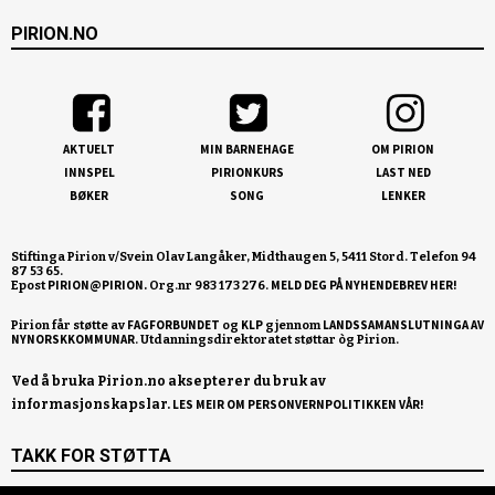
PIRION.NO
AKTUELT
MIN BARNEHAGE
OM PIRION
INNSPEL
PIRIONKURS
LAST NED
BØKER
SONG
LENKER
Stiftinga Pirion v/Svein Olav Langåker, Midthaugen 5, 5411 Stord. Telefon 94
87 53 65.
PIRION@PIRION.
MELD DEG PÅ NYHENDEBREV HER!
Epost
Org.nr 983 173 276.
FAGFORBUNDET
KLP
LANDSSAMANSLUTNINGA AV
Pirion får støtte av
og
gjennom
NYNORSKKOMMUNAR
Ved å bruka Pirion.no aksepterer du bruk av
informasjonskapslar.
LES MEIR OM PERSONVERNPOLITIKKEN VÅR!
TAKK FOR STØTTA