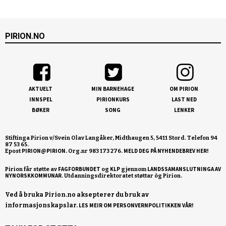
PIRION.NO
AKTUELT
MIN BARNEHAGE
OM PIRION
INNSPEL
PIRIONKURS
LAST NED
BØKER
SONG
LENKER
Stiftinga Pirion v/Svein Olav Langåker, Midthaugen 5, 5411 Stord. Telefon 94
87 53 65.
PIRION@PIRION.
MELD DEG PÅ NYHENDEBREV HER!
Epost
Org.nr 983 173 276.
FAGFORBUNDET
KLP
LANDSSAMANSLUTNINGA AV
Pirion får støtte av
og
gjennom
NYNORSKKOMMUNAR
Ved å bruka Pirion.no aksepterer du bruk av
informasjonskapslar.
LES MEIR OM PERSONVERNPOLITIKKEN VÅR!