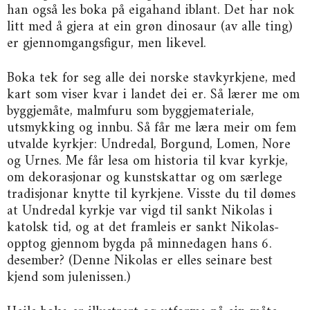
han også les boka på eigahand iblant. Det har nok
litt med å gjera at ein grøn dinosaur (av alle ting)
er gjennomgangsfigur, men likevel.
Boka tek for seg alle dei norske stavkyrkjene, med
kart som viser kvar i landet dei er. Så lærer me om
byggjemåte, malmfuru som byggjemateriale,
utsmykking og innbu. Så får me læra meir om fem
utvalde kyrkjer: Undredal, Borgund, Lomen, Nore
og Urnes. Me får lesa om historia til kvar kyrkje,
om dekorasjonar og kunstskattar og om særlege
tradisjonar knytte til kyrkjene. Visste du til dømes
at Undredal kyrkje var vigd til sankt Nikolas i
katolsk tid, og at det framleis er sankt Nikolas-
opptog gjennom bygda på minnedagen hans 6.
desember? (Denne Nikolas er elles seinare best
kjend som julenissen.)