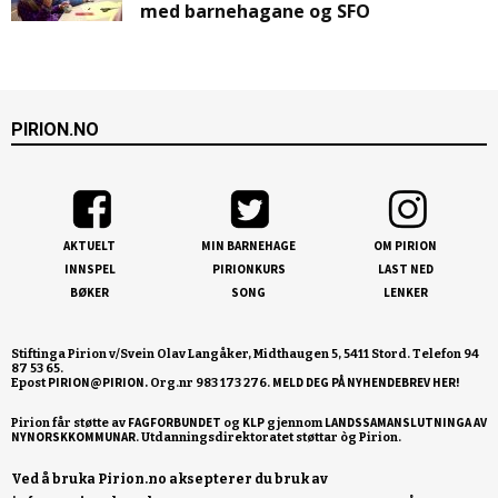
med barnehagane og SFO
PIRION.NO
AKTUELT
MIN BARNEHAGE
OM PIRION
INNSPEL
PIRIONKURS
LAST NED
BØKER
SONG
LENKER
Stiftinga Pirion v/Svein Olav Langåker, Midthaugen 5, 5411 Stord. Telefon 94
87 53 65.
PIRION@PIRION.
MELD DEG PÅ NYHENDEBREV HER!
Epost
Org.nr 983 173 276.
FAGFORBUNDET
KLP
LANDSSAMANSLUTNINGA AV
Pirion får støtte av
og
gjennom
NYNORSKKOMMUNAR
Ved å bruka Pirion.no aksepterer du bruk av