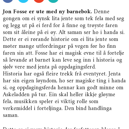
Jon Fosse er ute med ny barnebok.
Denne
gongen om ei synsk lita jente som tek fela med seg
og legg ut på ei ferd for å finne og trøyste faren
som sit åleine på ei øy. Alt saman ser ho i handa si.
Dette er ei rørande historie om ei lita jente som
møter mange utfordringar på vegen før ho finn
faren sin att. Fosse har ei magisk evne til å fortelje
så levande at barnet kan leve seg inn i historia og
sjølv vere med jenta på oppdagingsferd.
Historia har også fleire trekk frå eventyret. Jenta
har sin eigen løyndom, ho ser magiske ting i handa
si, og oppdagingsferda hennar kan godt minne om
Askeladden på tur. Ein skal heller ikkje gløyme
fela, musikken speler ei viktig rolle som
verkemiddel i forteljinga. Den bind handlinga
saman.