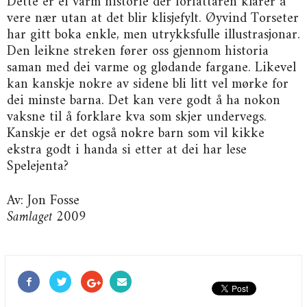
Dette er ei varm historie der forfattaren klarer å
vere nær utan at det blir klisjefylt. Øyvind Torseter
har gitt boka enkle, men utrykksfulle illustrasjonar.
Den leikne streken fører oss gjennom historia
saman med dei varme og glødande fargane. Likevel
kan kanskje nokre av sidene bli litt vel mørke for
dei minste barna. Det kan vere godt å ha nokon
vaksne til å forklare kva som skjer undervegs.
Kanskje er det også nokre barn som vil kikke
ekstra godt i handa si etter at dei har lese
Spelejenta?
Av: Jon Fosse
Samlaget 2009