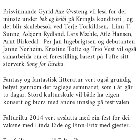
Prisvinnande Gyrid Axe Øvsteng vil lesa for dei
minste under
bok og beibi
på Kringla konditori , og
det blir skulebesøk ved Terje Torkildsen, Linn T.
Sunne, Asbjørn Rydland, Lars Mæhle, Atle Hansen,
Arnt Birkedal, Per Jan Ingebrigtsen og debutanten
Janne Nerheim. Kristine Tofte og Trio Vest vil også
samarbeida om ei førestilling basert på Tofte sitt
storverk
Song for Eirabu
.
Fantasy og fantastisk litteratur vert også grundig
belyst gjennom det faglege seminaret, som i år går
to dagar. Stord kulturskule vil både ha eigen
konsert og bidra med andre innslag på festivalen.
Falturiltu 2014 vert avslutta med ein fest for dei
vaksne med Linda Eide og Finn-Erix med gjester.