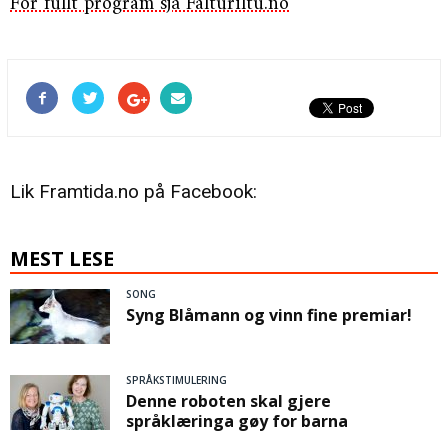
For fullt program sjå Falturiltu.no
Lik Framtida.no på Facebook:
MEST LESE
SONG
Syng Blåmann og vinn fine premiar!
SPRÅKSTIMULERING
Denne roboten skal gjere
språklæringa gøy for barna