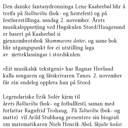
Den danske fantasydronninga Lene Kaaberbøl blir å
treffa på
Stallturiltu
(bok- og hestefest) og på
festførestillinga, søndag 2. november. Årets
musikaloppsetjing ved Høgskulen Stord/Haugesund
er basert på Kaaberbøl si
gjennombrotsbok
Skammarens dotter,
og same bok
blir utgangspunkt for ei utstilling laga
av sjetteklassingar i stordskulen.
«Eit musikalsk tekstgeni» har Ragnar Hovland
kalla songaren og låtskrivaren Tønes. 2. november
får ein endeleg oppleva han på Stord.
Legendariske Erik Solér kjem til
årets
Ballturiltu
(bok- og fotballfest), saman med
forfattar Ragnfrid Trohaug. På
Talturiltu
(bok- og
matte) vil Arild Stubhaug presentere sin biografi
om matematikaren Niels Henrik Abel
, Skjulte kodar
.