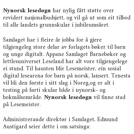
Nynorsk lesedøgn
har nylig fått støtte over
revidert nasjonalbudsjett, og vil gå ut som eit tilbod
til alle landets grunnskular i jubileumsåret.
Samlaget har i fleire år jobba for å gjere
tilgjengeleg store delar av forlagets bøker til barn
og unge digitalt. Appane Samlaget Barnebøker og
lettlesuniverset Leseland har alt vore tilgjengelege
ei stund. Til hausten blir Lesemeister, ein sosial
digital lesearena for barn på norsk, lansert. Tenesta
vil bli den første i sitt slag i Noreg,og er alt i
testing på førti skular både i nynorsk- og
bokmålsområde.
Nynorsk lesedøgn
vil finne stad
på Lesemeister.
Administrerande direktør i Samlaget, Edmund
Austigard seier dette i om satsinga: