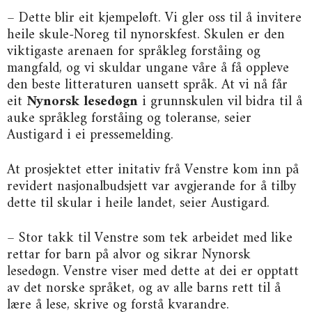
– Dette blir eit kjempeløft. Vi gler oss til å invitere
heile skule-Noreg til nynorskfest. Skulen er den
viktigaste arenaen for språkleg forståing og
mangfald, og vi skuldar ungane våre å få oppleve
den beste litteraturen uansett språk. At vi nå får
eit
Nynorsk lesedøgn
i grunnskulen vil bidra til å
auke språkleg forståing og toleranse, seier
Austigard i ei pressemelding.
At prosjektet etter initativ frå Venstre kom inn på
revidert nasjonalbudsjett var avgjerande for å tilby
dette til skular i heile landet, seier Austigard.
– Stor takk til Venstre som tek arbeidet med like
rettar for barn på alvor og sikrar Nynorsk
lesedøgn. Venstre viser med dette at dei er opptatt
av det norske språket, og av alle barns rett til å
lære å lese, skrive og forstå kvarandre.