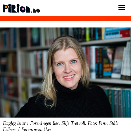
Dagleg leiar i Foreningen !les, Silje Tretvoll. Foto: Finn Ståle
Felberg / Foreningen !Les