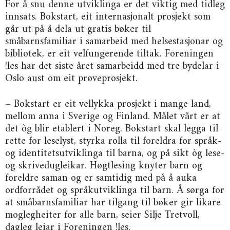
For å snu denne utviklinga er det viktig med tidleg
innsats. Bokstart, eit internasjonalt prosjekt som
går ut på å dela ut gratis bøker til
småbarnsfamiliar i samarbeid med helsestasjonar og
bibliotek, er eit velfungerende tiltak. Foreningen
!les har det siste året samarbeidd med tre bydelar i
Oslo aust om eit prøveprosjekt.
– Bokstart er eit vellykka prosjekt i mange land,
mellom anna i Sverige og Finland. Målet vårt er at
det òg blir etablert i Noreg. Bokstart skal legga til
rette for leselyst, styrka rolla til foreldra for språk-
og identitetsutviklinga til barna, og på sikt òg lese-
og skrivedugleikar. Høgtlesing knyter barn og
foreldre saman og er samtidig med på å auka
ordforrådet og språkutviklinga til barn. Å sørga for
at småbarnsfamiliar har tilgang til bøker gir likare
moglegheiter for alle barn, seier Silje Tretvoll,
dagleg leiar i Foreningen !les.