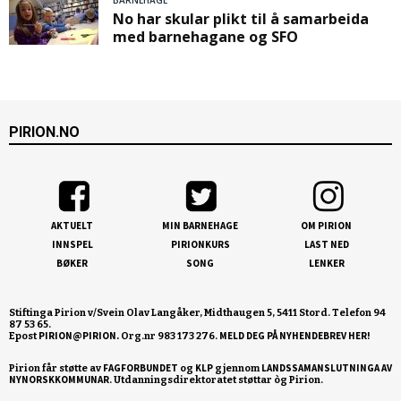
No har skular plikt til å samarbeida
med barnehagane og SFO
PIRION.NO
AKTUELT
MIN BARNEHAGE
OM PIRION
INNSPEL
PIRIONKURS
LAST NED
BØKER
SONG
LENKER
Stiftinga Pirion v/Svein Olav Langåker, Midthaugen 5, 5411 Stord. Telefon 94
87 53 65.
PIRION@PIRION.
MELD DEG PÅ NYHENDEBREV HER!
Epost
Org.nr 983 173 276.
FAGFORBUNDET
KLP
LANDSSAMANSLUTNINGA AV
Pirion får støtte av
og
gjennom
NYNORSKKOMMUNAR