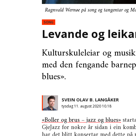
Ragnvald Wernøe på song og tangentar og Mon
SONG
Levande og leikan
Kulturskuleleiar og musi
med den fengande barnepl
blues».
SVEIN OLAV B. LANGÅKER
tysdag 11. august 2020 10.18
«Boller og brus – jazz og blues»
start
GjeJazz for nokre år sidan i ein kom
har det blitt konsertar med dette på