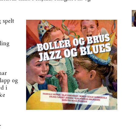
 spelt
ling
har
klapp og
d i
ke
r