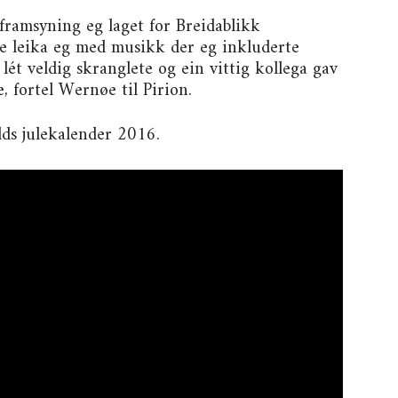
framsyning eg laget for Breidablikk
e leika eg med musikk der eg inkluderte
lét veldig skranglete og ein vittig kollega gav
, fortel Wernøe til Pirion.
ds julekalender 2016.