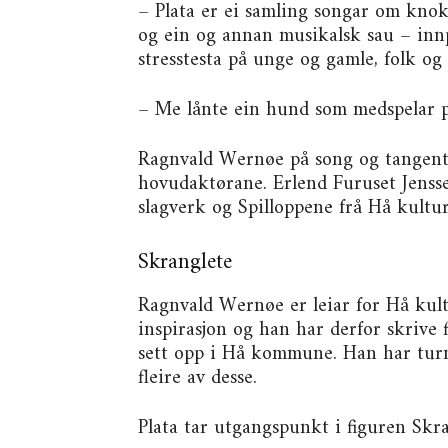
– Plata er ei samling songar om knok
og ein og annan musikalsk sau – innp
stresstesta på unge og gamle, folk og
– Me lånte ein hund som medspelar på
Ragnvald Wernøe på song og tangenta
hovudaktørane. Erlend Furuset Jensse
slagverk og Spilloppene frå Hå kultu
Skranglete
Ragnvald Wernøe er leiar for Hå kult
inspirasjon og han har derfor skrive
sett opp i Hå kommune. Han har turn
fleire av desse.
Plata tar utgangspunkt i figuren Skr