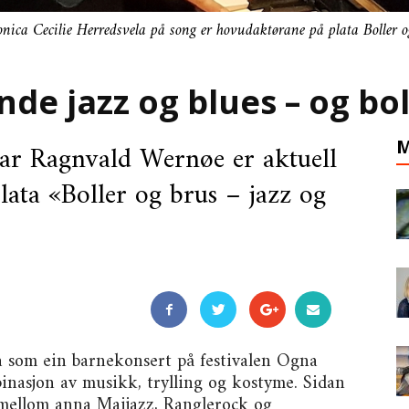
ica Cecilie Herredsvela på song er hovudaktørane på plata Boller o
de jazz og blues – og bol
M
kar Ragnvald Wernøe er aktuell
ata «Boller og brus – jazz og
a som ein barnekonsert på festivalen Ogna
binasjon av musikk, trylling og kostyme. Sidan
 mellom anna Maijazz, Ranglerock og