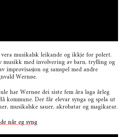
vera musikalsk leikande og ikkje for polert.
av musikk med involvering av barn, trylling og
d av improvisasjon og samspel med andre
gnvald Wernøe.
le har Wernøe dei siste fem åra laga årleg
 Hå kommune. Der får elevar synga og spela ut
ner, musikalske sauer, akrobatar og magikarar.
ede når eg syng