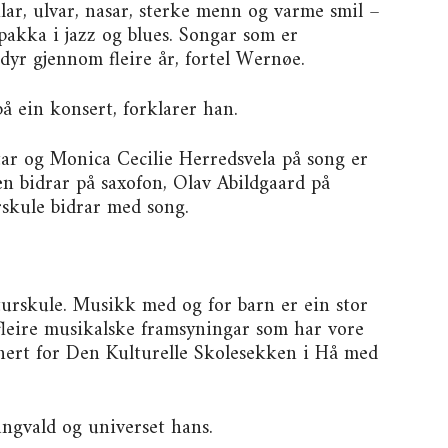
lar, ulvar, nasar, sterke menn og varme smil –
akka i jazz og blues. Songar som er
 dyr gjennom fleire år, fortel Wernøe.
 ein konsert, forklarer han.
r og Monica Cecilie Herredsvela på song er
n bidrar på saxofon, Olav Abildgaard på
rskule bidrar med song.
urskule. Musikk med og for barn er ein stor
 fleire musikalske framsyningar som har vore
ert for Den Kulturelle Skolesekken i Hå med
angvald og universet hans.