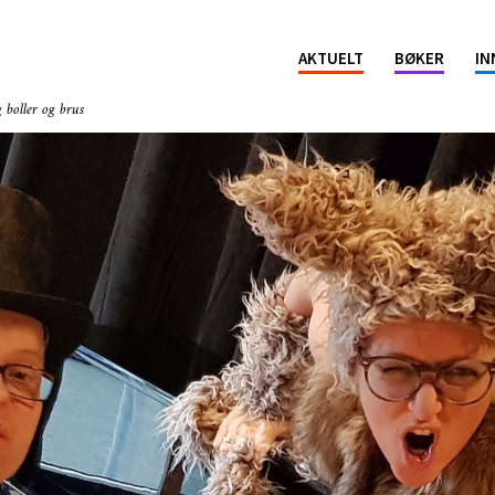
ion
AKTUELT
BØKER
IN
 boller og brus