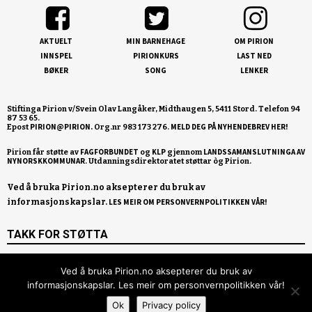
AKTUELT
MIN BARNEHAGE
OM PIRION
INNSPEL
PIRIONKURS
LAST NED
BØKER
SONG
LENKER
Stiftinga Pirion v/Svein Olav Langåker, Midthaugen 5, 5411 Stord. Telefon 94
87 53 65.
PIRION@PIRION.
MELD DEG PÅ NYHENDEBREV HER!
Epost
Org.nr 983 173 276.
FAGFORBUNDET
KLP
LANDSSAMANSLUTNINGA AV
Pirion får støtte av
og
gjennom
NYNORSKKOMMUNAR
Ved å bruka Pirion.no aksepterer du bruk av
informasjonskapslar.
LES MEIR OM PERSONVERNPOLITIKKEN VÅR!
TAKK FOR STØTTA
Ved å bruka Pirion.no aksepterer du bruk av
informasjonskapslar. Les meir om personvernpolitikken vår!
Ok
Privacy policy