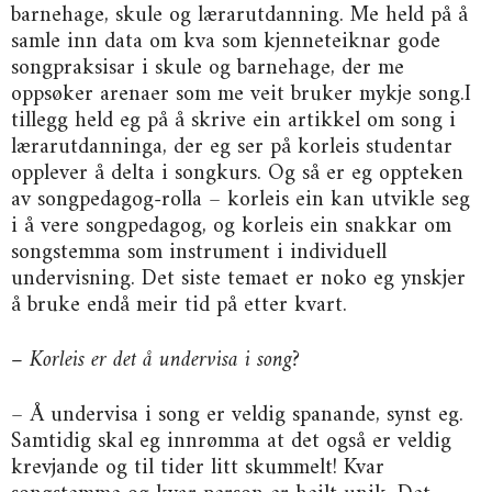
barnehage, skule og lærarutdanning. Me held på å
samle inn data om kva som kjenneteiknar gode
songpraksisar i skule og barnehage, der me
oppsøker arenaer som me veit bruker mykje song.I
tillegg held eg på å skrive ein artikkel om song i
lærarutdanninga, der eg ser på korleis studentar
opplever å delta i songkurs. Og så er eg oppteken
av songpedagog-rolla – korleis ein kan utvikle seg
i å vere songpedagog, og korleis ein snakkar om
songstemma som instrument i individuell
undervisning. Det siste temaet er noko eg ynskjer
å bruke endå meir tid på etter kvart.
– Korleis er det å undervisa i song?
– Å undervisa i song er veldig spanande, synst eg.
Samtidig skal eg innrømma at det også er veldig
krevjande og til tider litt skummelt! Kvar