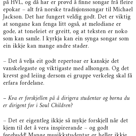
på HVL, og då har er prøvd å finne songar frå fleire
epokar – alt frå norske tradisjonssongar til Michael
Jackson. Det har fungert veldig godt. Det er viktig
at songane kan fenga litt også, at melodiane er
gode, at toneleiet er greitt, og at teksten er noko
som kan samle. I kyrkja kan ein synga songar som
ein ikkje kan mange andre stader.
– Det å velja eit godt repertoar er kanskje det
vanskelegaste og viktigaste med allsongen. Og det
krevst god leiing dersom ei gruppe verkeleg skal få
erfara fordelane.
– Kva er forskjellen på å dirigera studentar og borna du
er dirigent for i Soul Children?
– Det er eigentleg ikkje så mykje forskjell når det
kjem til det å vera inspirerande – og godt
førebudd! Mange musikkstudentar er heller ikkje