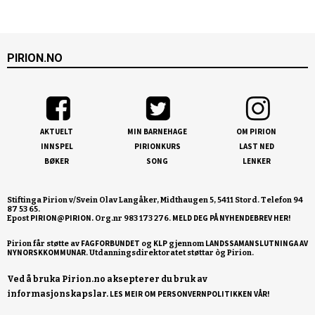
PIRION.NO
AKTUELT
MIN BARNEHAGE
OM PIRION
INNSPEL
PIRIONKURS
LAST NED
BØKER
SONG
LENKER
Stiftinga Pirion v/Svein Olav Langåker, Midthaugen 5, 5411 Stord. Telefon 94
87 53 65.
PIRION@PIRION.
MELD DEG PÅ NYHENDEBREV HER!
Epost
Org.nr 983 173 276.
FAGFORBUNDET
KLP
LANDSSAMANSLUTNINGA AV
Pirion får støtte av
og
gjennom
NYNORSKKOMMUNAR
Ved å bruka Pirion.no aksepterer du bruk av
informasjonskapslar.
LES MEIR OM PERSONVERNPOLITIKKEN VÅR!