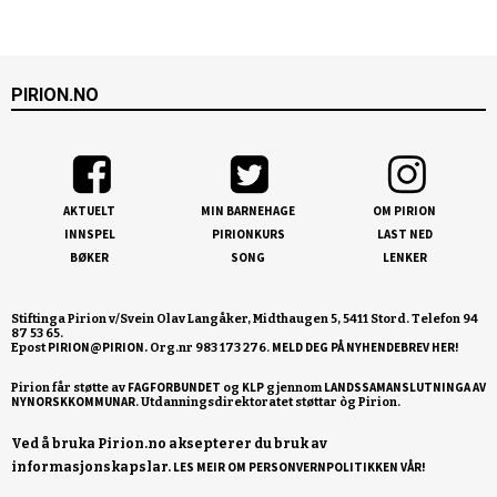
PIRION.NO
AKTUELT
MIN BARNEHAGE
OM PIRION
INNSPEL
PIRIONKURS
LAST NED
BØKER
SONG
LENKER
Stiftinga Pirion v/Svein Olav Langåker, Midthaugen 5, 5411 Stord. Telefon 94
87 53 65.
PIRION@PIRION.
MELD DEG PÅ NYHENDEBREV HER!
Epost
Org.nr 983 173 276.
FAGFORBUNDET
KLP
LANDSSAMANSLUTNINGA AV
Pirion får støtte av
og
gjennom
NYNORSKKOMMUNAR
Ved å bruka Pirion.no aksepterer du bruk av
informasjonskapslar.
LES MEIR OM PERSONVERNPOLITIKKEN VÅR!