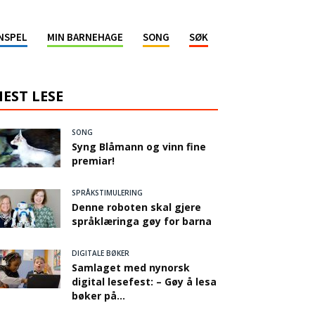
NSPEL
MIN BARNEHAGE
SONG
SØK
EST LESE
SONG
Syng Blåmann og vinn fine
premiar!
SPRÅKSTIMULERING
Denne roboten skal gjere
språklæringa gøy for barna
DIGITALE BØKER
Samlaget med nynorsk
digital lesefest: – Gøy å lesa
bøker på...