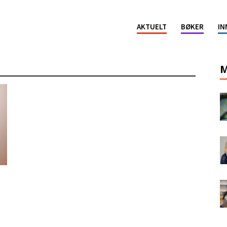
ion
AKTUELT
BØKER
IN
M