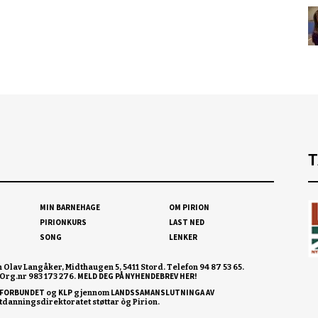
T
MIN BARNEHAGE
OM PIRION
PIRIONKURS
LAST NED
SONG
LENKER
n Olav Langåker, Midthaugen 5, 5411 Stord. Telefon 94 87 53 65.
MELD DEG PÅ NYHENDEBREV HER!
Org.nr 983 173 276.
FORBUNDET
KLP
LANDSSAMANSLUTNINGA AV
og
gjennom
Utdanningsdirektoratet støttar òg Pirion.