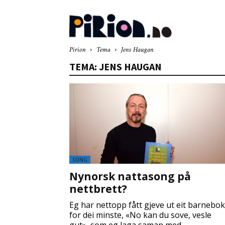
Pir
Pirion
Tema
Jens Haugan
TEMA: JENS HAUGAN
SONG
Nynorsk nattasong på
nettbrett?
Eg har nettopp fått gjeve ut eit barnebok
for dei minste, «No kan du sove, vesle