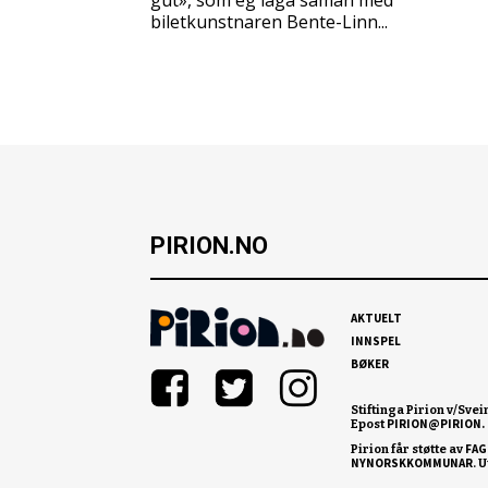
gut», som eg laga saman med
biletkunstnaren Bente-Linn...
PIRION.NO
AKTUELT
INNSPEL
BØKER
Stiftinga Pirion v/Svei
PIRION@PIRION.
Epost
FAG
Pirion får støtte av
NYNORSKKOMMUNAR
. 