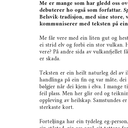
Me er mange som har gledd oss over
debuterer ho også som forfattar.
Sp
Belsvik-tradisjon, med sine store,
kommuniserer med teksten på ein h
Me får vere med ein liten gut og hest
ei strid elv og forbi ein stor vulkan.
vere? På andre sida av vulkanfjellet f
er skada.
Teksten er ein heilt naturleg del av i
handlinga på ein fin og var måte, dei
bølgjer når dei kjem i elva. I mange ti
feil plass. Men her glir ord og teikni
oppleving av heilskap. Samstundes er 
sterkaste kort.
Forteljinga har ein tydeleg eg-person