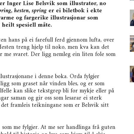
 Inger Lise Belsvik som illustratør, no
ring, hesten, spring
er ei biletbok i ekte
 varme og fargerike illustrasjonar som
eilt spesiell måte.
en hans på ei farefull ferd gjennom lufta, over
 Hesten treng hjelp til noko, men kva kan det
år me svaret. Der ligg nemleg ein liten fole som
llustrasjonane i denne boka. Orda fylgjer
 ligg som graset når vinden bles, og er som
lfelle kan slike tekstgrep bli for mykje eller på
ngar saman og gir oss som lesarar ei sterk
det framleis teikningane som er Belsvik sitt
, som me fylgjer. At me ser handlinga frå guten