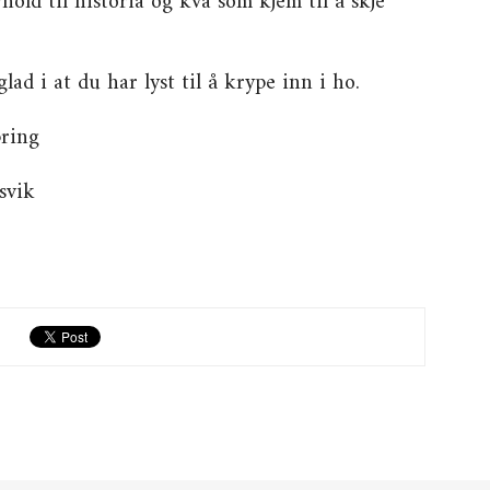
orhold til historia og kva som kjem til å skje
glad i at du har lyst til å krype inn i ho.
pring
svik