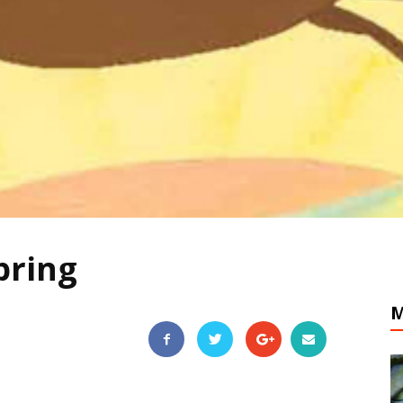
pring
M