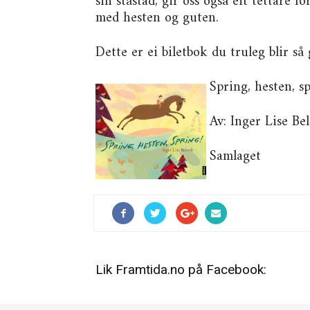
sin ståstad, gir oss også eit tettare f
med hesten og guten.
Dette er ei biletbok du truleg blir så 
Spring, hesten, s
Av: Inger Lise Bel
Samlaget
Lik Framtida.no på Facebook: