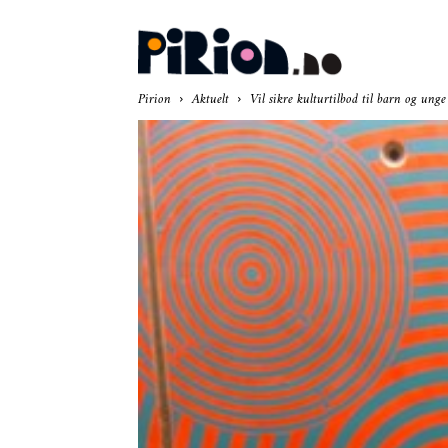
Pir
Pirion
Aktuelt
Vil sikre kulturtilbod til barn og unge