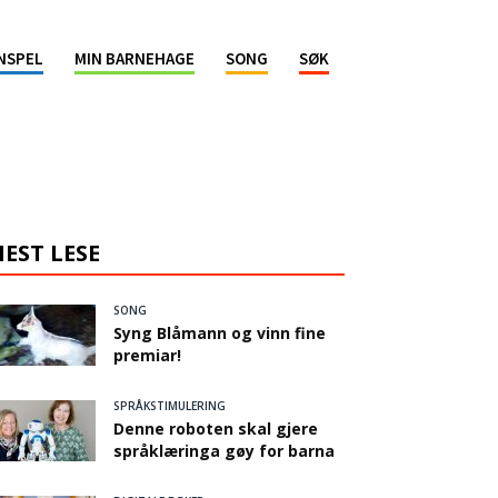
NSPEL
MIN BARNEHAGE
SONG
SØK
EST LESE
SONG
Syng Blåmann og vinn fine
premiar!
SPRÅKSTIMULERING
Denne roboten skal gjere
språklæringa gøy for barna