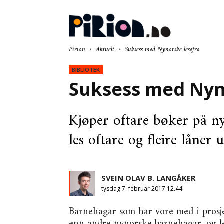
Pir
Pirion
Aktuelt
Suksess med Nynorske lesefrø
BIBLIOTEK
Suksess med Nyn
Kjøper oftare bøker på ny
les oftare og fleire låner 
SVEIN OLAV B. LANGÅKER
tysdag 7. februar 2017 12.44
Barnehagar som har vore med i prosje