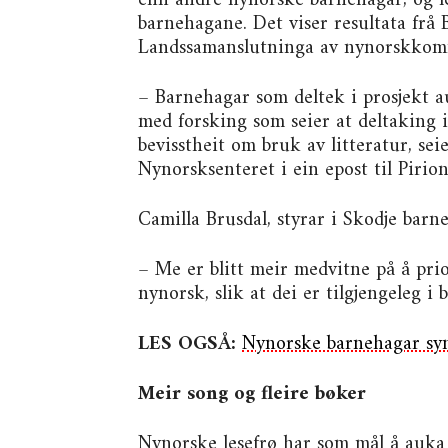
enn andre nynorske barnehagar, og le
barnehagane. Det viser resultata frå
Landssamanslutninga av nynorskko
– Barnehagar som deltek i prosjekt au
med forsking som seier at deltaking i
bevisstheit om bruk av litteratur, s
Nynorsksenteret i ein epost til Pirion
Camilla Brusdal, styrar i Skodje barn
– Me er blitt meir medvitne på å pri
nynorsk, slik at dei er tilgjengeleg 
LES OGSÅ:
Nynorske barnehagar syn
Meir song og fleire bøker
Nynorske lesefrø har som mål å auka 