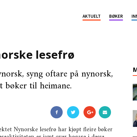
ion
AKTUELT
BØKER
IN
orske lesefrø
M
norsk, syng oftare på nynorsk,
ut bøker til heimane.
ktet Nynorske lesefrø har kjøpt fleire bøker