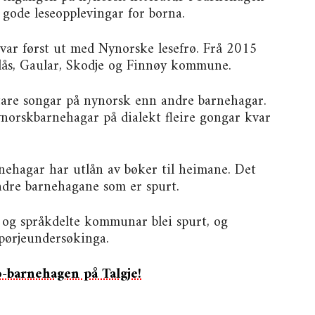
gode leseopplevingar for borna.
 var først ut med Nynorske lesefrø. Frå 2015
ndås, Gaular, Skodje og Finnøy kommune.
tare songar på nynorsk enn andre barnehagar.
ynorskbarnehagar på dialekt fleire gongar kvar
nehagar har utlån av bøker til heimane. Det
ndre barnehagane som er spurt.
g språkdelte kommunar blei spurt, og
spørjeundersøkinga.
ø-barnehagen på Talgje!