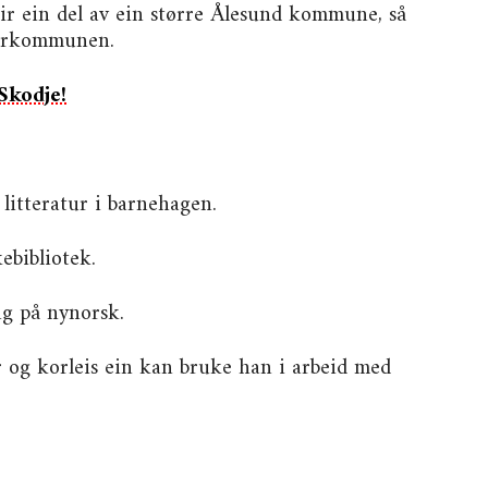
lir ein del av ein større Ålesund kommune, så
torkommunen.
Skodje!
litteratur i barnehagen.
ebibliotek.
ing på nynorsk.
r og korleis ein kan bruke han i arbeid med