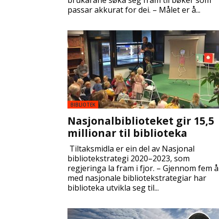
brukarane søka seg fram til bøker som
passar akkurat for dei. – Målet er å...
BIBLIOTEK
Nasjonalbiblioteket gir 15,5
millionar til biblioteka
Tiltaksmidla er ein del av Nasjonal
bibliotekstrategi 2020–2023, som
regjeringa la fram i fjor. – Gjennom fem å
med nasjonale bibliotekstrategiar har
biblioteka utvikla seg til...