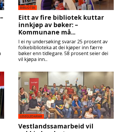
BIBLIOTEK
 –
Eitt av fire bibliotek kuttar
innkjøp av bøker: –
Kommunane må...
I ei ny undersøking svarar 25 prosent av
folkebiblioteka at dei kjøper inn færre
n
bøker enn tidlegare. 58 prosent seier dei
vil kjøpa inn...
LESEGLEDARAR
Vestlandssamarbeid vil