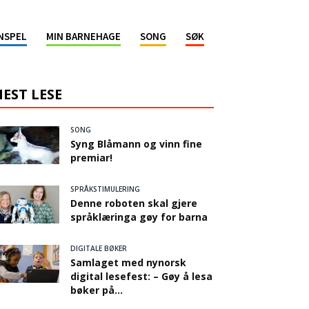
NSPEL
MIN BARNEHAGE
SONG
SØK
EST LESE
SONG
Syng Blåmann og vinn fine
premiar!
SPRÅKSTIMULERING
Denne roboten skal gjere
språklæringa gøy for barna
DIGITALE BØKER
Samlaget med nynorsk
digital lesefest: – Gøy å lesa
bøker på...