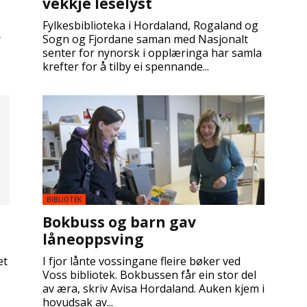
vekkje leselyst
Fylkesbiblioteka i Hordaland, Rogaland og
r
Sogn og Fjordane saman med Nasjonalt
senter for nynorsk i opplæringa har samla
krefter for å tilby ei spennande...
BIBLIOTEK
Bokbuss og barn gav
låneoppsving
et
I fjor lånte vossingane fleire bøker ved
Voss bibliotek. Bokbussen får ein stor del
av æra, skriv Avisa Hordaland. Auken kjem i
hovudsak av...