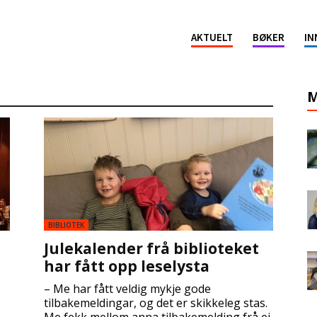
ion
AKTUELT
BØKER
IN
M
BIBLIOTEK
n
Julekalender frå biblioteket
har fått opp leselysta
– Me har fått veldig mykje gode
tilbakemeldingar, og det er skikkeleg stas.