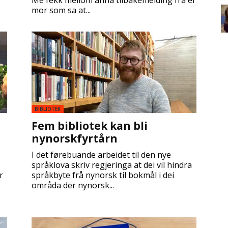
Me fekk mellom anna tilbakemelding frå ei
mor som sa at...
BIBLIOTEK
Fem bibliotek kan bli
nynorskfyrtårn
I det førebuande arbeidet til den nye
språklova skriv regjeringa at dei vil hindra
r
språkbyte frå nynorsk til bokmål i dei
områda der nynorsk...