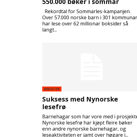
550.000 bøker i sommar
Rekordtal for Sommarles-kampanjen.
Over 57.000 norske barn i 301 kommuna
har lese over 62 millionar boksider så
langt...
BIBLIOTEK
Suksess med Nynorske
lesefrø
Barnehagar som har vore med i prosjekt
Nynorske lesefrø har kjøpt fleire bøker
enn andre nynorske barnehagar, og
leseaktiviteten er jamt over høgare i...