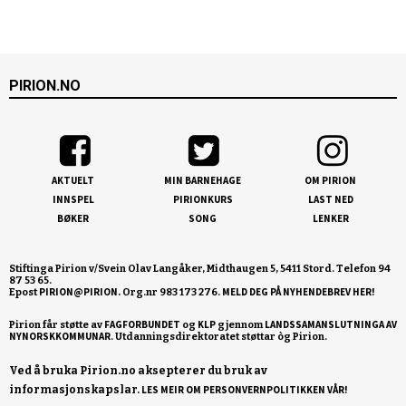
PIRION.NO
AKTUELT
MIN BARNEHAGE
OM PIRION
INNSPEL
PIRIONKURS
LAST NED
BØKER
SONG
LENKER
Stiftinga Pirion v/Svein Olav Langåker, Midthaugen 5, 5411 Stord. Telefon 94
87 53 65.
PIRION@PIRION.
MELD DEG PÅ NYHENDEBREV HER!
Epost
Org.nr 983 173 276.
FAGFORBUNDET
KLP
LANDSSAMANSLUTNINGA AV
Pirion får støtte av
og
gjennom
NYNORSKKOMMUNAR
Ved å bruka Pirion.no aksepterer du bruk av
informasjonskapslar.
LES MEIR OM PERSONVERNPOLITIKKEN VÅR!