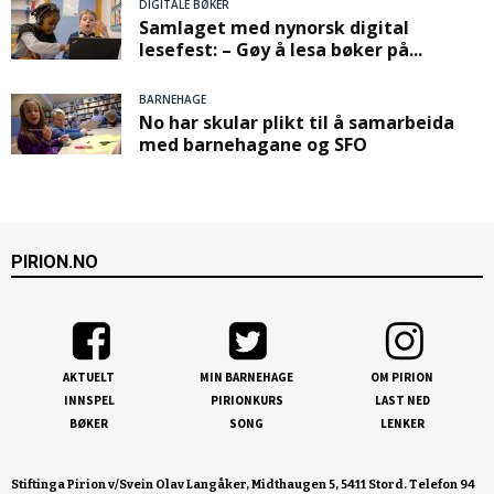
DIGITALE BØKER
Samlaget med nynorsk digital
lesefest: – Gøy å lesa bøker på...
BARNEHAGE
No har skular plikt til å samarbeida
med barnehagane og SFO
PIRION.NO
AKTUELT
MIN BARNEHAGE
OM PIRION
INNSPEL
PIRIONKURS
LAST NED
BØKER
SONG
LENKER
Stiftinga Pirion v/Svein Olav Langåker, Midthaugen 5, 5411 Stord. Telefon 94