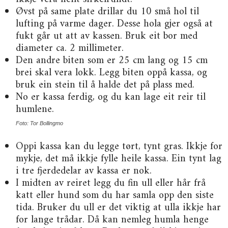
Øvst på same plate drillar du 10 små hol til
lufting på varme dager. Desse hola gjer også at
fukt går ut att av kassen. Bruk eit bor med
diameter ca. 2 millimeter.
Den andre biten som er 25 cm lang og 15 cm
brei skal vera lokk. Legg biten oppå kassa, og
bruk ein stein til å halde det på plass med.
No er kassa ferdig, og du kan lage eit reir til
humlene.
Foto: Tor Bollingmo
Oppi kassa kan du legge tørt, tynt gras. Ikkje for
mykje, det må ikkje fylle heile kassa. Ein tynt lag
i tre fjerdedelar av kassa er nok.
I midten av reiret legg du fin ull eller hår frå
katt eller hund som du har samla opp den siste
tida. Bruker du ull er det viktig at ulla ikkje har
for lange trådar. Då kan nemleg humla henge