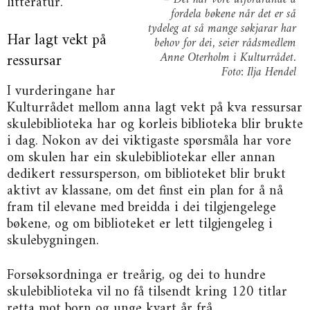
litteratur.
fordela bøkene når det er så
tydeleg at så mange søkjarar har
Har lagt vekt på
behov for dei, seier rådsmedlem
Anne Oterholm i Kulturrådet.
ressursar
Foto: Ilja Hendel
I vurderingane har
Kulturrådet mellom anna lagt vekt på kva ressursar
skulebiblioteka har og korleis biblioteka blir brukte
i dag. Nokon av dei viktigaste spørsmåla har vore
om skulen har ein skulebibliotekar eller annan
dedikert ressursperson, om biblioteket blir brukt
aktivt av klassane, om det finst ein plan for å nå
fram til elevane med breidda i dei tilgjengelege
bøkene, og om biblioteket er lett tilgjengeleg i
skulebygningen.
Forsøksordninga er treårig, og dei to hundre
skulebiblioteka vil no få tilsendt kring 120 titlar
retta mot born og unge kvart år frå