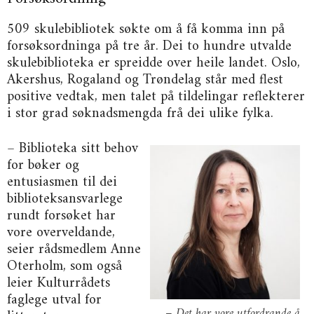
509 skulebibliotek søkte om å få komma inn på
forsøksordninga på tre år. Dei to hundre utvalde
skulebiblioteka er spreidde over heile landet. Oslo,
Akershus, Rogaland og Trøndelag står med flest
positive vedtak, men talet på tildelingar reflekterer
i stor grad søknadsmengda frå dei ulike fylka.
– Biblioteka sitt behov
for bøker og
entusiasmen til dei
biblioteksansvarlege
rundt forsøket har
vore overveldande,
seier rådsmedlem Anne
Oterholm, som også
leier Kulturrådets
faglege utval for
– Det har vore utfordrande å