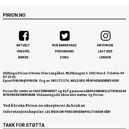
PIRION.NO
AKTUELT
MIN BARNEHAGE
OM PIRION
INNSPEL
PIRIONKURS
LAST NED
BØKER
SONG
LENKER
Stiftinga Pirion v/Svein Olav Langåker, Midthaugen 5, 5411 Stord. Telefon 94
87 53 65.
PIRION@PIRION.
MELD DEG PÅ NYHENDEBREV HER!
Epost
Org.nr 983 173 276.
FAGFORBUNDET
KLP
LANDSSAMANSLUTNINGA AV
Pirion får støtte av
og
gjennom
NYNORSKKOMMUNAR
Ved å bruka Pirion.no aksepterer du bruk av
informasjonskapslar.
LES MEIR OM PERSONVERNPOLITIKKEN VÅR!
TAKK FOR STØTTA