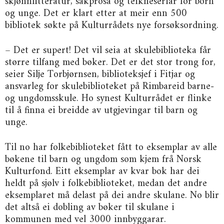
skjønnlitteratur, sakprosa og teikneseriar for born
og unge. Det er klart etter at meir enn 500
bibliotek søkte på Kulturrådets nye forsøksordning.
– Det er supert! Det vil seia at skulebiblioteka får
større tilfang med bøker. Det er det stor trong for,
seier Silje Torbjørnsen, biblioteksjef i Fitjar og
ansvarleg for skulebiblioteket på Rimbareid barne-
og ungdomsskule. Ho synest Kulturrådet er flinke
til å finna ei breidde av utgjevingar til barn og
unge.
Til no har folkebiblioteket fått to eksemplar av alle
bøkene til barn og ungdom som kjem frå Norsk
Kulturfond. Eitt eksemplar av kvar bok har dei
heldt på sjølv i folkebiblioteket, medan det andre
eksemplaret må delast på dei andre skulane. No blir
det altså ei dobling av bøker til skulane i
kommunen med vel 3000 innbyggarar.