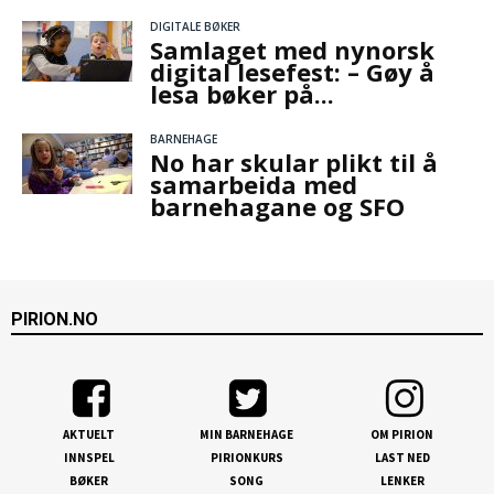
DIGITALE BØKER
Samlaget med nynorsk
digital lesefest: – Gøy å
lesa bøker på...
BARNEHAGE
No har skular plikt til å
samarbeida med
barnehagane og SFO
PIRION.NO
AKTUELT
MIN BARNEHAGE
OM PIRION
INNSPEL
PIRIONKURS
LAST NED
BØKER
SONG
LENKER