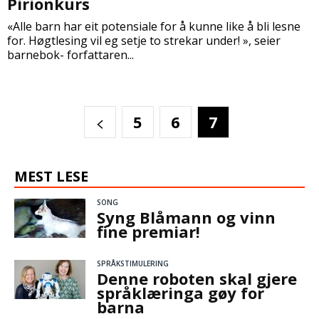
Pirionkurs
«Alle barn har eit potensiale for å kunne like å bli lesne
for. Høgtlesing vil eg setje to strekar under! », seier
barnebok- forfattaren...
5
6
7
MEST LESE
SONG
Syng Blåmann og vinn
fine premiar!
SPRÅKSTIMULERING
Denne roboten skal gjere
språklæringa gøy for
barna