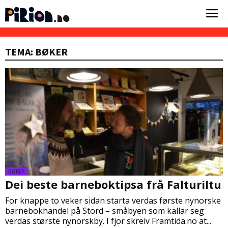
TEMA: BØKER
BØKER
Dei beste barneboktipsa frå Falturiltu
For knappe to veker sidan starta verdas første nynorske
barnebokhandel på Stord – småbyen som kallar seg
verdas største nynorskby. I fjor skreiv Framtida.no at...