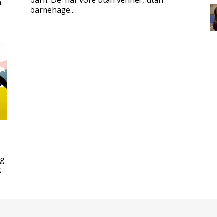
barn. Dei har vore utan venner, utan
a
barnehage...
ng
g