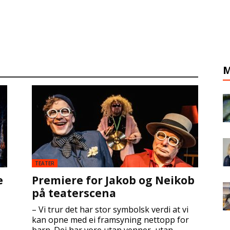
M
TEATER
e
Premiere for Jakob og Neikob
på teaterscena
– Vi trur det har stor symbolsk verdi at vi
kan opne med ei framsyning nettopp for