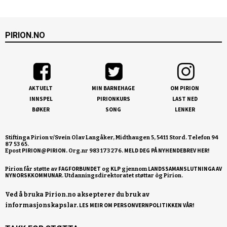
PIRION.NO
AKTUELT
MIN BARNEHAGE
OM PIRION
INNSPEL
PIRIONKURS
LAST NED
BØKER
SONG
LENKER
Stiftinga Pirion v/Svein Olav Langåker, Midthaugen 5, 5411 Stord. Telefon 94
87 53 65.
PIRION@PIRION.
MELD DEG PÅ NYHENDEBREV HER!
Epost
Org.nr 983 173 276.
FAGFORBUNDET
KLP
LANDSSAMANSLUTNINGA AV
Pirion får støtte av
og
gjennom
NYNORSKKOMMUNAR
Ved å bruka Pirion.no aksepterer du bruk av
informasjonskapslar.
LES MEIR OM PERSONVERNPOLITIKKEN VÅR!